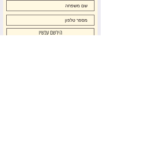
סניפים
שאלות נפוצות
הירשם עכשיו
משלוחים והחזרות
מדיניות החנות
דיזנגוף 272-תל אביב
שעות פתיחה
א -ה : 10:30 -18:00
שישי: 10:00 -14:00
טלפון וואטסאפ: 0503078877