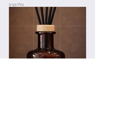
כולל מע״מ
מפיץ ריח - MidNight elixir -רומנטיקה
בלילה
מחיר
כולל מע״מ