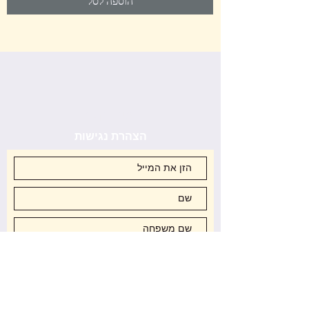
הוספה לסל
8
₪
ל
-
1
ג
ר
ם
יצירת קשר
הצהרת נגישות
סניפים
שאלות נפוצות
הירשם עכשיו