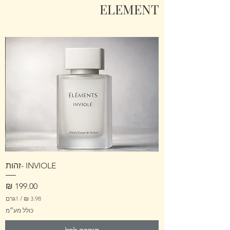
ELEMENT
INVIOLE -זהות
מחיר
/
1גרם
כולל מע״מ
3
.
9