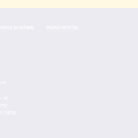
מדיניות החנות
משלוחים והחזר
דיזנגוף 
א -ה : :30
שישי: 10:00 -14:00
טלפון וואטסאפ: 0503078877