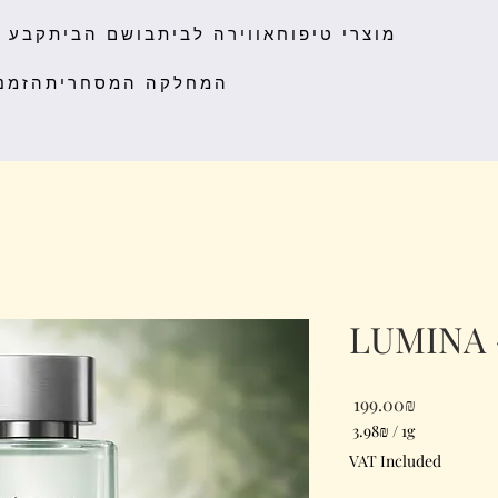
מוצרי טיפוח
אווירה לבית
בושם הבית
קבע פ
המחלקה המסחרית
הזמנ
Price
‏199.00 ‏₪
1g
/
‏3.98 ‏₪
‏3.98 ‏₪
VAT Included
per
1