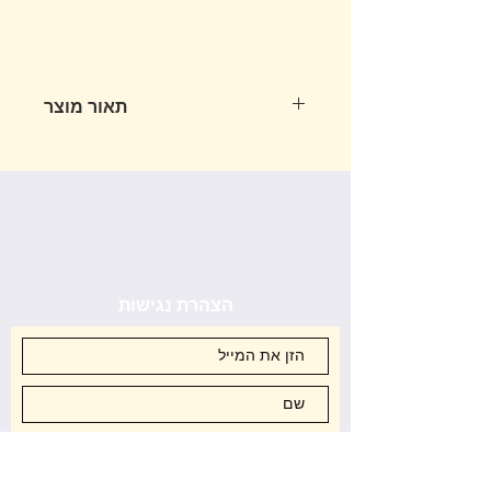
תאור מוצר
ספריי אווירה יוקרתי בקבוק שחור קלאסי
בנפח 120 מ״ל
יצירת קשר
הצהרת נגישות
סניפים
שאלות נפוצות