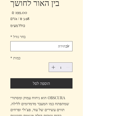
בין האור לחושך
מחיר
/
1גרם
‏3.98 ‏₪
כולל מע״מ
לכל
1
בחר גודל
*
Gram
כמות
*
הוספה לסל
OBSCURA הוא ניחוח עמוק ומסתורי
שמתפתח כמו המעבר מדמדומים ללילה.
תווים עשירים של עוד, פצ'ולי ופרחים
כהים יוצרים הילה מגנטית וחושנית