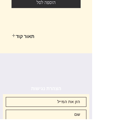
הוספה לסל
תאור קוד
ספריי אווירה יוקרתי בקבוק שחור קלאסי
בנפח 120 מ״ל
יצירת קשר
הצהרת נגישות
סניפים