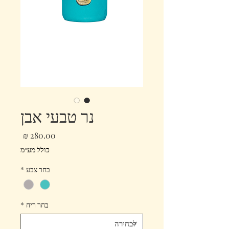
נר טבעי אבן
מחיר
כולל מע״מ
בחר צבע
*
בחר ריח
*