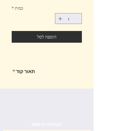
כמות
*
הוספה לסל
תאור קוד
מפיץ ניחוח יוקרתי לרכב בעל פקק במבוק
טבעי להפצה איכותית של הריח
בנפח 10 מ״ל
יצירת קשר
הצהרת נגישות