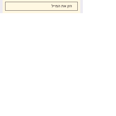
סניפים
שאלות נפוצות
הירשם עכשיו
משלוחים והחזרות
מדיניות החנות
דיזנגוף 272-תל אביב
שעות פתיחה
א -ה : 10:30 -18:00
שישי: 10:00 -14:00